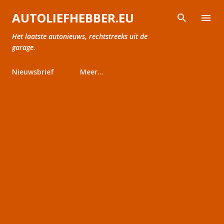
Doorgaan naar hoofdcontent
AUTOLIEFHEBBER.EU
Het laatste autonieuws, rechtstreeks uit de
garage.
Nieuwsbrief
Meer…