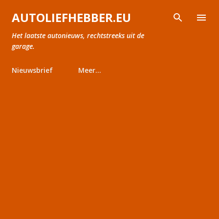
Doorgaan naar hoofdcontent
AUTOLIEFHEBBER.EU
Het laatste autonieuws, rechtstreeks uit de
garage.
Nieuwsbrief
Meer…