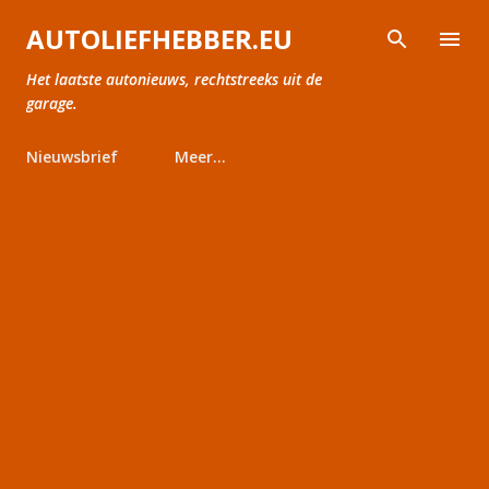
Doorgaan naar hoofdcontent
AUTOLIEFHEBBER.EU
Het laatste autonieuws, rechtstreeks uit de
garage.
Nieuwsbrief
Meer…