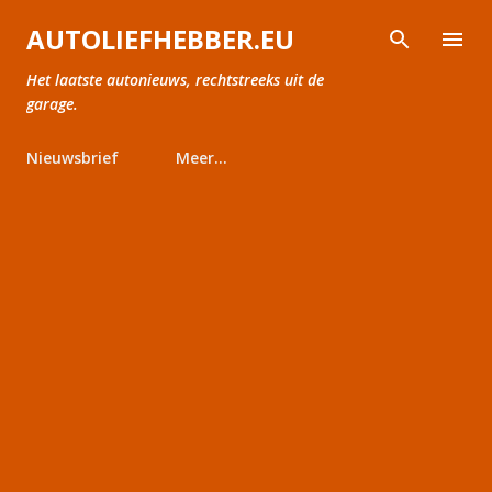
Doorgaan naar hoofdcontent
AUTOLIEFHEBBER.EU
Het laatste autonieuws, rechtstreeks uit de
garage.
Nieuwsbrief
Meer…