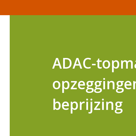
ADAC-topma
opzeggingen
beprijzing