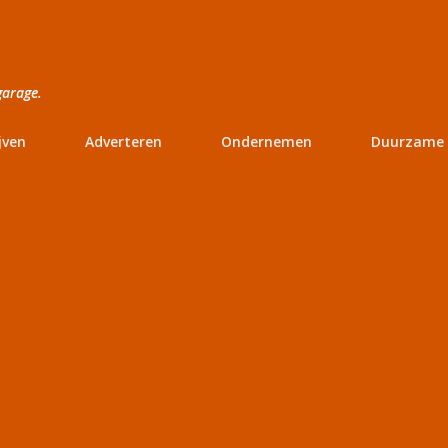
Doorgaan naar hoofdcontent
garage.
jven
Adverteren
Ondernemen
Duurzame 