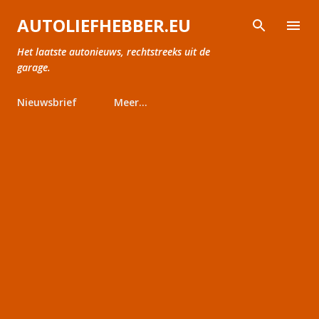
Doorgaan naar hoofdcontent
AUTOLIEFHEBBER.EU
Het laatste autonieuws, rechtstreeks uit de
garage.
Nieuwsbrief
Meer…