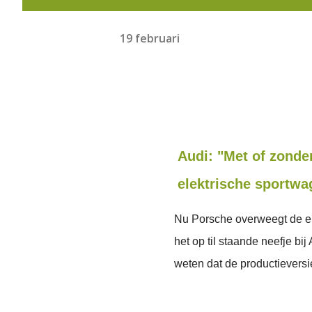
19 februari
Audi: "Met of zonde
elektrische sportwa
Nu Porsche overweegt de el
het op til staande neefje bi
weten dat de productieversi