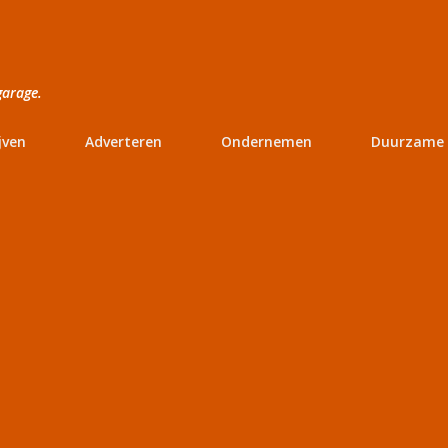
Doorgaan naar hoofdcontent
garage.
jven
Adverteren
Ondernemen
Duurzame 