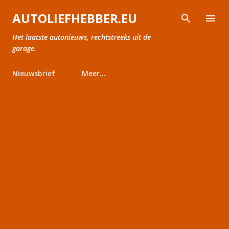
Doorgaan naar hoofdcontent
AUTOLIEFHEBBER.EU
Het laatste autonieuws, rechtstreeks uit de
garage.
Nieuwsbrief
Meer…