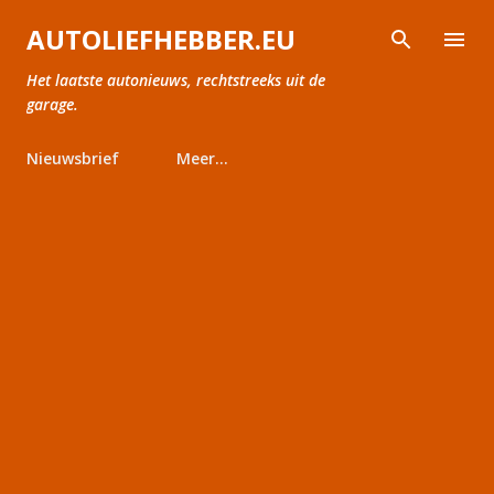
Doorgaan naar hoofdcontent
AUTOLIEFHEBBER.EU
Het laatste autonieuws, rechtstreeks uit de
garage.
Nieuwsbrief
Meer…