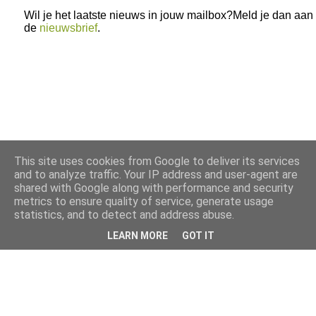
Wil je het laatste nieuws in jouw mailbox?Meld je dan aan
de
nieuwsbrief
.
This site uses cookies from Google to deliver its services
and to analyze traffic. Your IP address and user-agent are
shared with Google along with performance and security
metrics to ensure quality of service, generate usage
statistics, and to detect and address abuse.
LEARN MORE
GOT IT