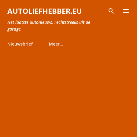
Doorgaan naar hoofdcontent
AUTOLIEFHEBBER.EU
Het laatste autonieuws, rechtstreeks uit de
garage.
Nieuwsbrief
Meer…