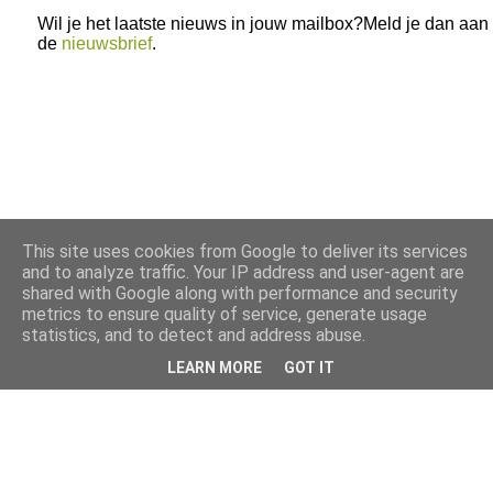
Wil je het laatste nieuws in jouw mailbox?Meld je dan aan
de
nieuwsbrief
.
This site uses cookies from Google to deliver its services
and to analyze traffic. Your IP address and user-agent are
shared with Google along with performance and security
metrics to ensure quality of service, generate usage
statistics, and to detect and address abuse.
LEARN MORE
GOT IT