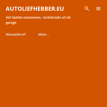
Doorgaan naar hoofdcontent
AUTOLIEFHEBBER.EU
Het laatste autonieuws, rechtstreeks uit de
garage.
Nieuwsbrief
Meer…