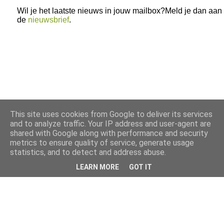
Wil je het laatste nieuws in jouw mailbox?Meld je dan aan
de
nieuwsbrief
.
This site uses cookies from Google to deliver its services
and to analyze traffic. Your IP address and user-agent are
shared with Google along with performance and security
metrics to ensure quality of service, generate usage
statistics, and to detect and address abuse.
LEARN MORE
GOT IT