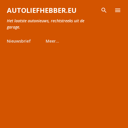
Doorgaan naar hoofdcontent
AUTOLIEFHEBBER.EU
Het laatste autonieuws, rechtstreeks uit de
garage.
Nieuwsbrief
Meer…