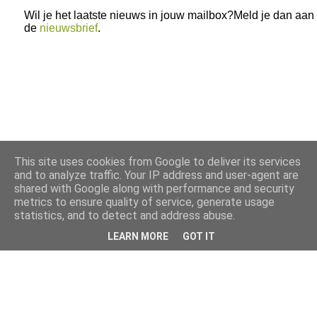
Wil je het laatste nieuws in jouw mailbox?Meld je dan aan
de
nieuwsbrief
.
This site uses cookies from Google to deliver its services
and to analyze traffic. Your IP address and user-agent are
shared with Google along with performance and security
metrics to ensure quality of service, generate usage
statistics, and to detect and address abuse.
LEARN MORE
GOT IT