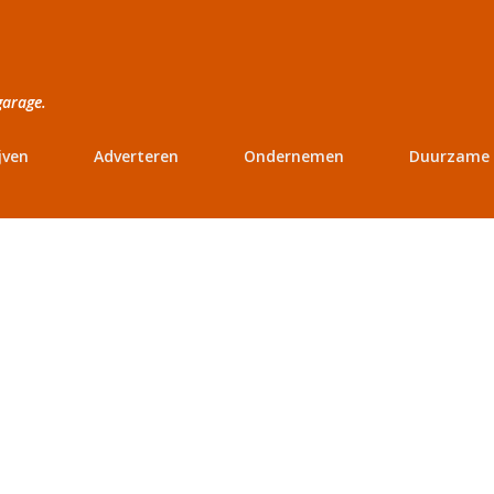
Doorgaan naar hoofdcontent
garage.
jven
Adverteren
Ondernemen
Duurzame 