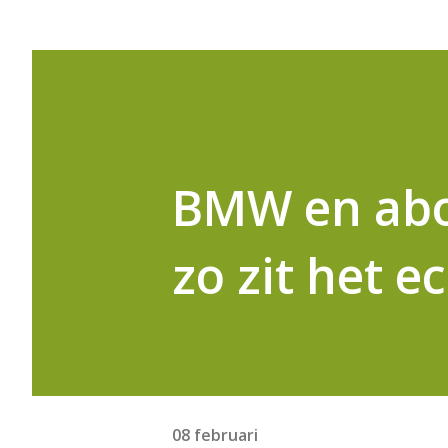
BMW en abo
zo zit het e
08 februari