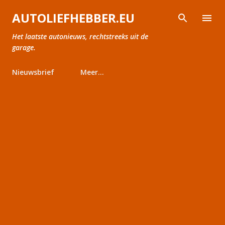
Doorgaan naar hoofdcontent
AUTOLIEFHEBBER.EU
Het laatste autonieuws, rechtstreeks uit de
garage.
Nieuwsbrief
Meer…