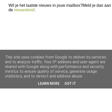
Wil je het laatste nieuws in jouw mailbox?Meld je dan aan
de
nieuwsbrief
.
This site uses cookies from Google to deliver its services
and to analyze traffic. Your IP address and user-agent are
shared with Google along with performance and security
metrics to ensure quality of service, generate usage
statistics, and to detect and address abuse.
LEARN MORE
GOT IT