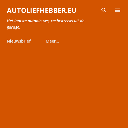
Doorgaan naar hoofdcontent
AUTOLIEFHEBBER.EU
Het laatste autonieuws, rechtstreeks uit de
garage.
Nieuwsbrief
Meer…