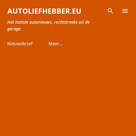
Doorgaan naar hoofdcontent
AUTOLIEFHEBBER.EU
Het laatste autonieuws, rechtstreeks uit de
garage.
Nieuwsbrief
Meer…