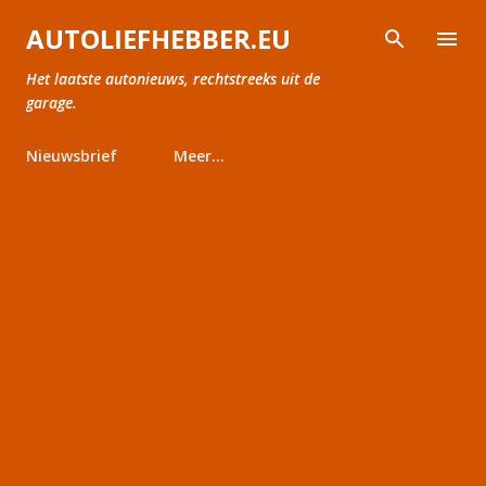
Doorgaan naar hoofdcontent
AUTOLIEFHEBBER.EU
Het laatste autonieuws, rechtstreeks uit de
garage.
Nieuwsbrief
Meer…