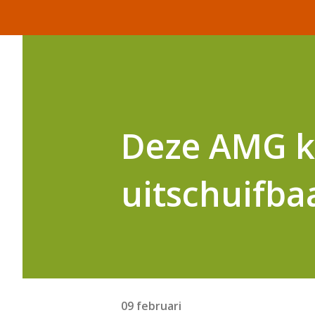
Deze AMG kr
uitschuifba
09 februari