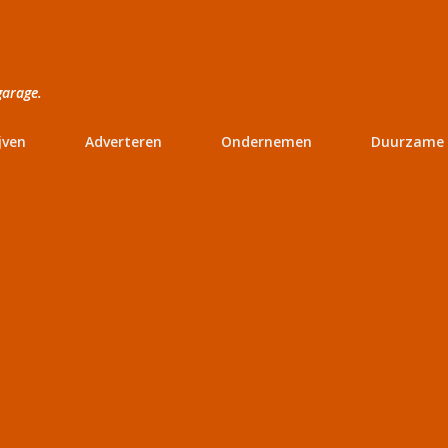
Doorgaan naar hoofdcontent
garage.
jven
Adverteren
Ondernemen
Duurzame 