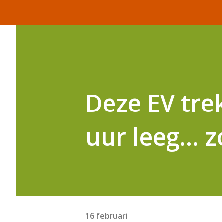
Deze EV trek
uur leeg… z
16 februari