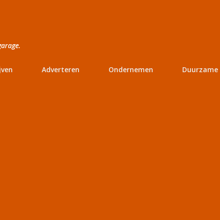
Doorgaan naar hoofdcontent
garage.
jven
Adverteren
Ondernemen
Duurzame 