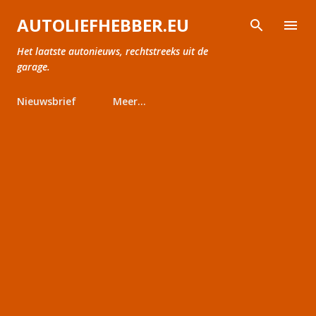
Doorgaan naar hoofdcontent
AUTOLIEFHEBBER.EU
Het laatste autonieuws, rechtstreeks uit de
garage.
Nieuwsbrief
Meer…