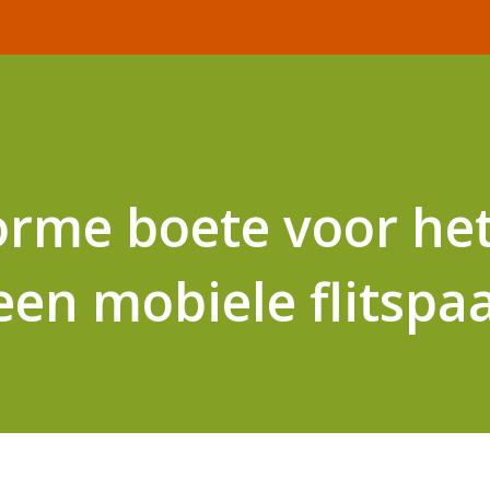
norme boete voor he
een mobiele flitspaa