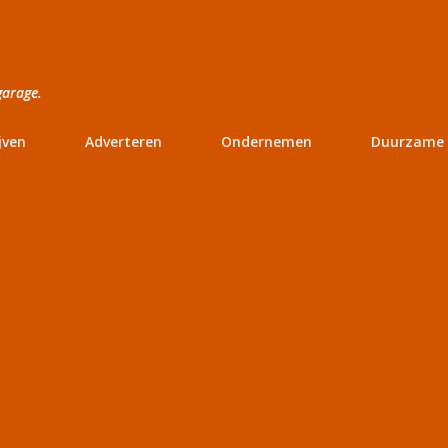
Doorgaan naar hoofdcontent
garage.
jven
Adverteren
Ondernemen
Duurzame 