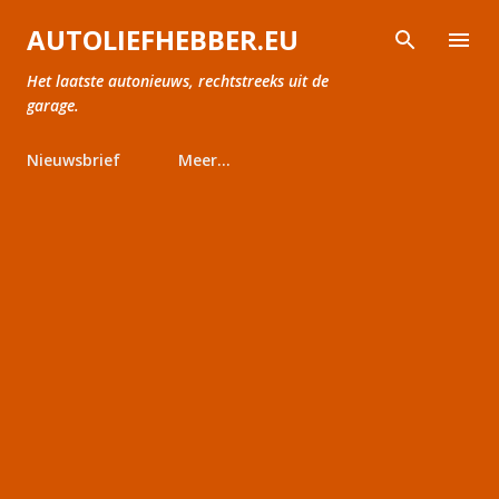
Doorgaan naar hoofdcontent
AUTOLIEFHEBBER.EU
Het laatste autonieuws, rechtstreeks uit de
garage.
Nieuwsbrief
Meer…