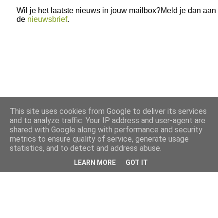
Wil je het laatste nieuws in jouw mailbox?Meld je dan aan
de
nieuwsbrief
.
This site uses cookies from Google to deliver its services
and to analyze traffic. Your IP address and user-agent are
shared with Google along with performance and security
metrics to ensure quality of service, generate usage
statistics, and to detect and address abuse.
LEARN MORE
GOT IT