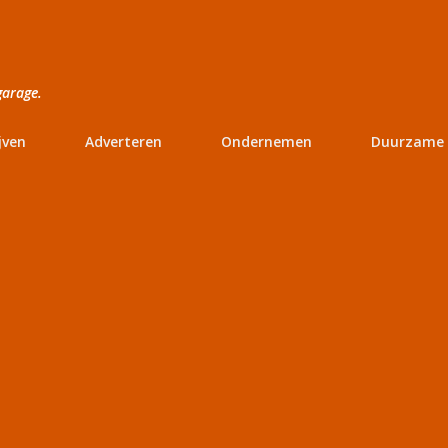
Doorgaan naar hoofdcontent
garage.
jven
Adverteren
Ondernemen
Duurzame 