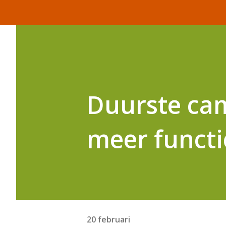
Duurste cam
meer funct
20 februari