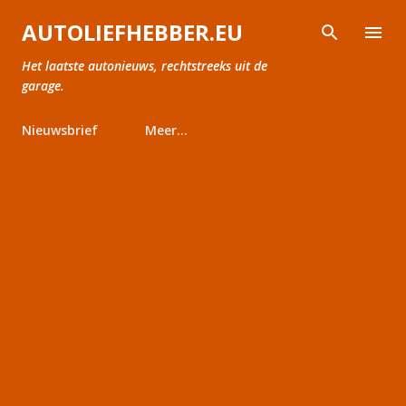
Doorgaan naar hoofdcontent
AUTOLIEFHEBBER.EU
Het laatste autonieuws, rechtstreeks uit de
garage.
Nieuwsbrief
Meer…