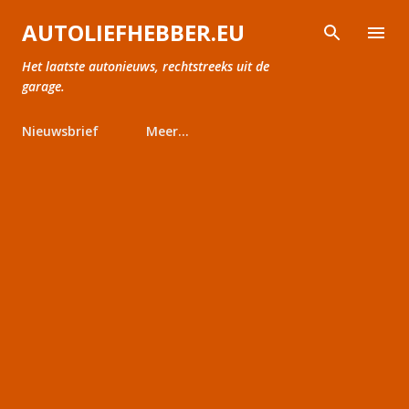
Doorgaan naar hoofdcontent
AUTOLIEFHEBBER.EU
Het laatste autonieuws, rechtstreeks uit de
garage.
Nieuwsbrief
Meer…