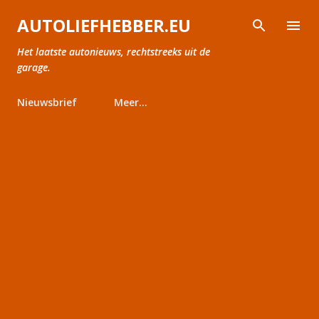
Doorgaan naar hoofdcontent
AUTOLIEFHEBBER.EU
Het laatste autonieuws, rechtstreeks uit de
garage.
Nieuwsbrief
Meer…