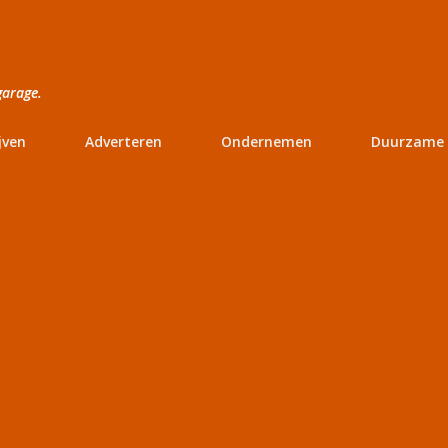
Doorgaan naar hoofdcontent
garage.
jven
Adverteren
Ondernemen
Duurzame 