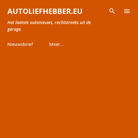
Doorgaan naar hoofdcontent
AUTOLIEFHEBBER.EU
Het laatste autonieuws, rechtstreeks uit de
garage.
Nieuwsbrief
Meer…