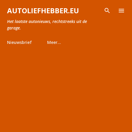
Doorgaan naar hoofdcontent
AUTOLIEFHEBBER.EU
Het laatste autonieuws, rechtstreeks uit de
garage.
Nieuwsbrief
Meer…