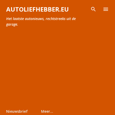
Doorgaan naar hoofdcontent
AUTOLIEFHEBBER.EU
Het laatste autonieuws, rechtstreeks uit de
garage.
Nieuwsbrief
Meer…