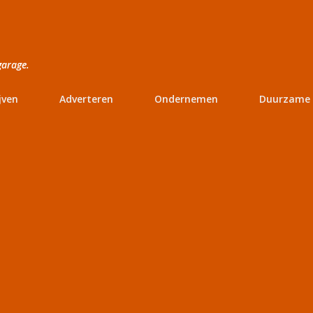
Doorgaan naar hoofdcontent
garage.
jven
Adverteren
Ondernemen
Duurzame 