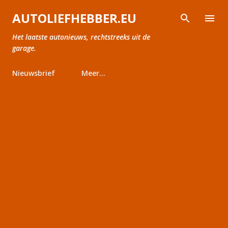
Doorgaan naar hoofdcontent
AUTOLIEFHEBBER.EU
Het laatste autonieuws, rechtstreeks uit de
garage.
Nieuwsbrief
Meer…