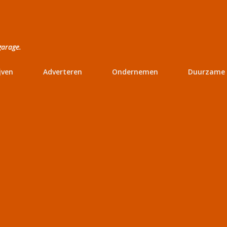
Doorgaan naar hoofdcontent
garage.
jven
Adverteren
Ondernemen
Duurzame 