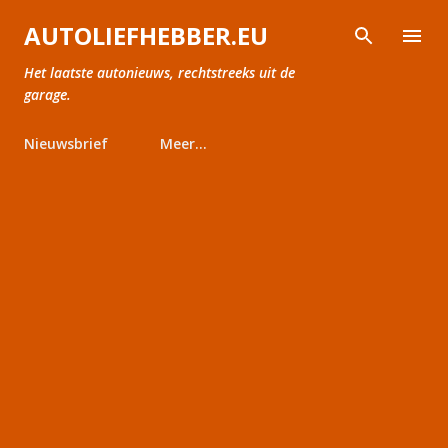
Doorgaan naar hoofdcontent
AUTOLIEFHEBBER.EU
Het laatste autonieuws, rechtstreeks uit de
garage.
Nieuwsbrief
Meer…