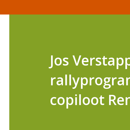
Jos Verstap
rallyprogr
copiloot Re