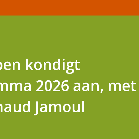
pen kondigt
amma 2026 aan, met
naud Jamoul