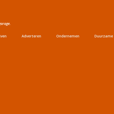
Doorgaan naar hoofdcontent
garage.
jven
Adverteren
Ondernemen
Duurzame 