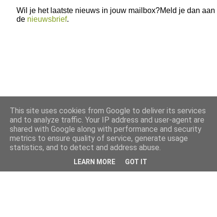
Wil je het laatste nieuws in jouw mailbox?Meld je dan aan
de
nieuwsbrief
.
This site uses cookies from Google to deliver its services
and to analyze traffic. Your IP address and user-agent are
shared with Google along with performance and security
metrics to ensure quality of service, generate usage
statistics, and to detect and address abuse.
LEARN MORE
GOT IT