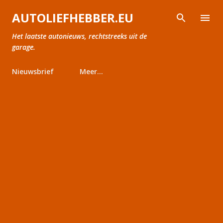
Doorgaan naar hoofdcontent
AUTOLIEFHEBBER.EU
Het laatste autonieuws, rechtstreeks uit de
garage.
Nieuwsbrief
Meer…