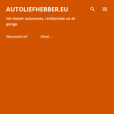
Doorgaan naar hoofdcontent
AUTOLIEFHEBBER.EU
Het laatste autonieuws, rechtstreeks uit de
garage.
Nieuwsbrief
Meer…