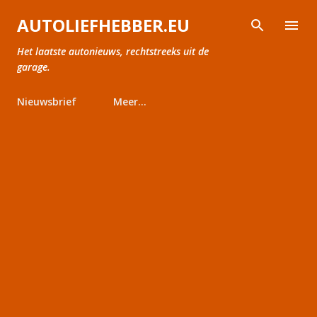
Doorgaan naar hoofdcontent
AUTOLIEFHEBBER.EU
Het laatste autonieuws, rechtstreeks uit de
garage.
Nieuwsbrief
Meer…