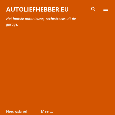
Doorgaan naar hoofdcontent
AUTOLIEFHEBBER.EU
Het laatste autonieuws, rechtstreeks uit de
garage.
Nieuwsbrief
Meer…