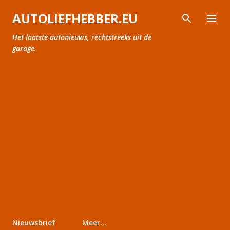
Doorgaan naar hoofdcontent
AUTOLIEFHEBBER.EU
Het laatste autonieuws, rechtstreeks uit de
garage.
Nieuwsbrief
Meer…