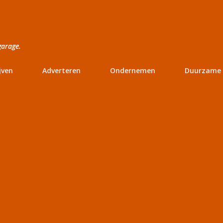
Doorgaan naar hoofdcontent
garage.
jven
Adverteren
Ondernemen
Duurzame 