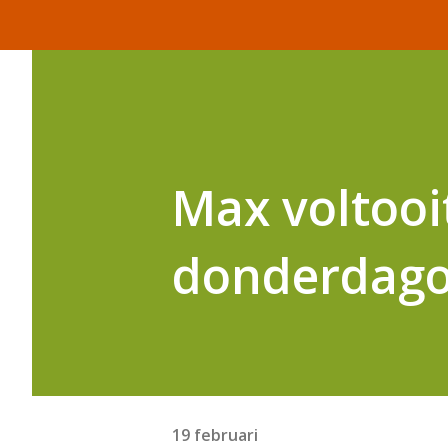
Max voltooi
donderdago
19 februari