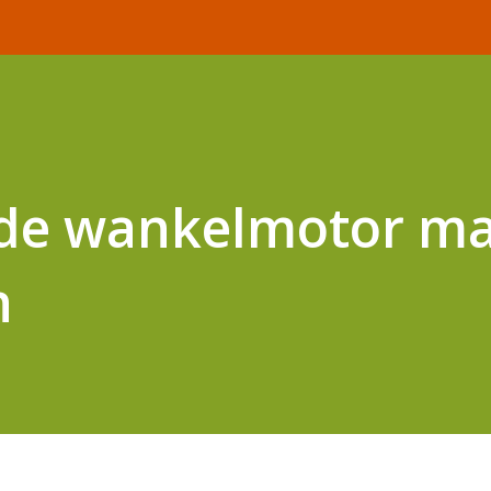
de wankelmotor m
n