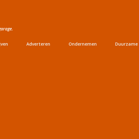
Doorgaan naar hoofdcontent
garage.
jven
Adverteren
Ondernemen
Duurzame 