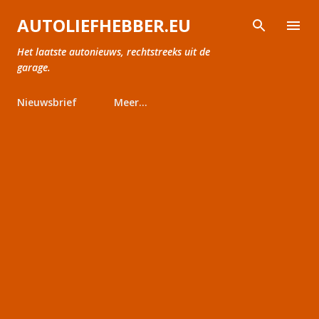
Doorgaan naar hoofdcontent
AUTOLIEFHEBBER.EU
Het laatste autonieuws, rechtstreeks uit de
garage.
Nieuwsbrief
Meer…