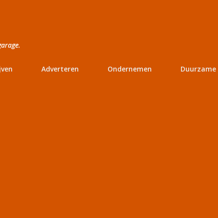
Doorgaan naar hoofdcontent
garage.
jven
Adverteren
Ondernemen
Duurzame 