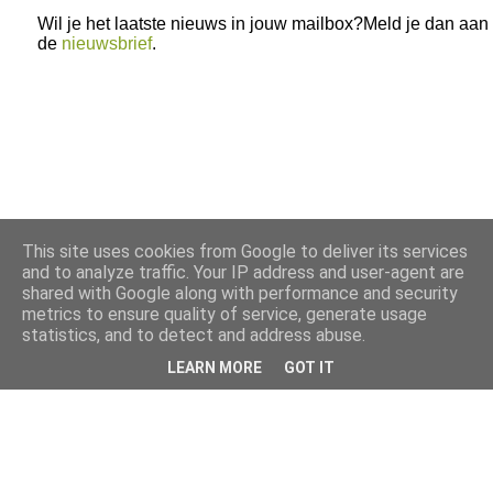
Wil je het laatste nieuws in jouw mailbox?Meld je dan aan
de
nieuwsbrief
.
This site uses cookies from Google to deliver its services
and to analyze traffic. Your IP address and user-agent are
shared with Google along with performance and security
metrics to ensure quality of service, generate usage
statistics, and to detect and address abuse.
LEARN MORE
GOT IT