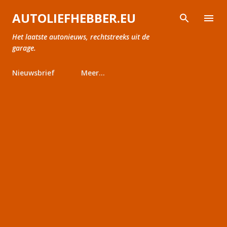
Doorgaan naar hoofdcontent
AUTOLIEFHEBBER.EU
Het laatste autonieuws, rechtstreeks uit de
garage.
Nieuwsbrief
Meer…