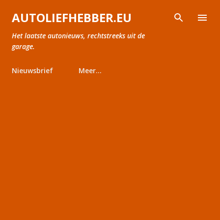
Doorgaan naar hoofdcontent
AUTOLIEFHEBBER.EU
Het laatste autonieuws, rechtstreeks uit de
garage.
Nieuwsbrief
Meer…