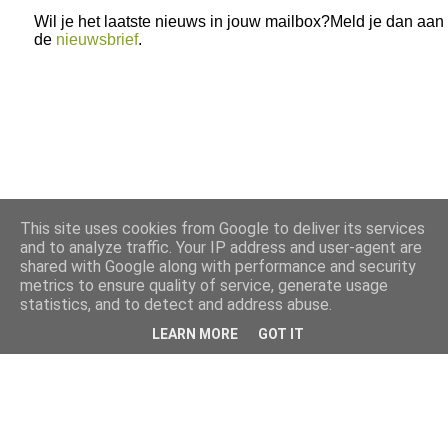
Wil je het laatste nieuws in jouw mailbox?Meld je dan aan
de
nieuwsbrief
.
This site uses cookies from Google to deliver its services
and to analyze traffic. Your IP address and user-agent are
shared with Google along with performance and security
metrics to ensure quality of service, generate usage
statistics, and to detect and address abuse.
LEARN MORE
GOT IT