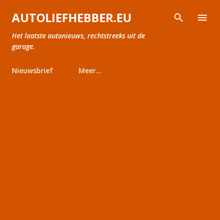
Doorgaan naar hoofdcontent
AUTOLIEFHEBBER.EU
Het laatste autonieuws, rechtstreeks uit de
garage.
Nieuwsbrief
Meer…