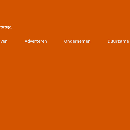
Doorgaan naar hoofdcontent
garage.
jven
Adverteren
Ondernemen
Duurzame 