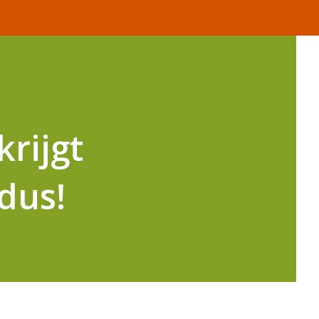
rijgt
odus!