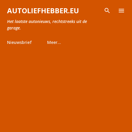
Doorgaan naar hoofdcontent
AUTOLIEFHEBBER.EU
Het laatste autonieuws, rechtstreeks uit de
garage.
Nieuwsbrief
Meer…